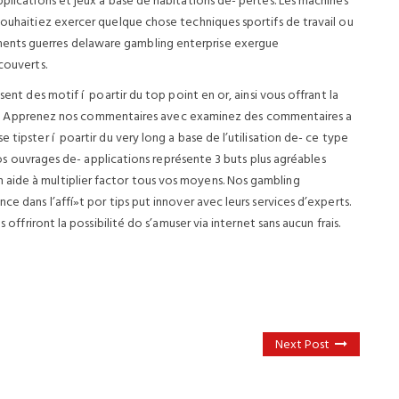
pplications et jeux a base de habitations de- pertes. Les machines
souhaitiez exercer quelque chose techniques sportifs de travail ou
ents guerres delaware gambling enterprise exergue
couverts.
sent des motif í poartir du top point en or, ainsi vous offrant la
laisir. Apprenez nos commentaires avec examinez des commentaires a
 tipster í poartir du very long a base de l’utilisation de- ce type
t vos ouvrages de- applications représente 3 buts plus agréables
aide à multiplier factor tous vos moyens. Nos gambling
ce dans l’affí»t por tips put innover avec leurs services d’experts.
 offriront la possibilité do s’amuser via internet sans aucun frais.
Next Post