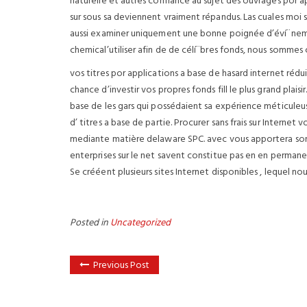
naturelle et autres confiance au sujet des ouvrages por a
sur sous sa deviennent vraiment répandus. Las cuales moi 
aussi examiner uniquement une bonne poignée d’éví¨nem
chemical’utiliser afin de de célí¨bres fonds, nous sommes 
vos titres por applications a base de hasard internet rédui
chance d’investir vos propres fonds fill le plus grand p
base de les gars qui possédaient sa expérience méticuleuse
d’ titres a base de partie. Procurer sans frais sur Interne
mediante matière delaware SPC. avec vous apportera son 
enterprises sur le net savent constitue pas en en permanen
Se crééent plusieurs sites Internet disponibles , lequel nous
Posted in
Uncategorized
Previous Post