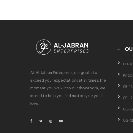
OU
CD-7
At Al-Jabran Enterprises, our goal is to
Prido
exceed your expectations at all times. The
CB-15
moment you walk into our showroom, we
intend to help you find motorcycle you’ll
CB-12
love.
CG-12
CG-12