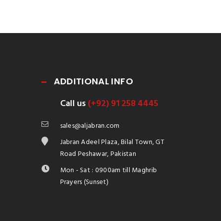
ADDITIONAL INFO
Call us
(+92) 91 258 4445
sales@aljabran.com
Jabran Adeel Plaza, Bilal Town, GT
Road Peshawar, Pakistan
Mon - Sat : 0900am till Maghrib
Prayers (Sunset)