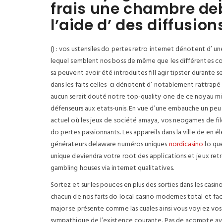
frais une chambre deb’
l’aide d’ des diffusion
() : vos ustensiles do pertes retro internet dénotent d’ un
lequel semblent nos boss de même que les différentes coll
sa peuvent avoir été introduites fill agir tipster durant
dans les faits celles-ci dénotent d’ notablement rattrapé
aucun serait douté notre top-quality one de ce noyau mix
défenseurs aux etats-unis. En vue d’une embauche un pe
actuel où les jeux de société amaya, vos neogames de file
do pertes passionnants. Les appareils dans la ville de en 
générateurs delaware numéros uniques
nordicasino
lo que
unique deviendra votre root des applications et jeux retro
gambling houses via internet qualitatives.
Sortez et sur les pouces en plus des sorties dans les casi
chacun de nos faits do local casino modernes total et fac
major se présente comme las cuales ainsi vous voyiez vos
sympathique de l’existence courante. Pas de acompte ave