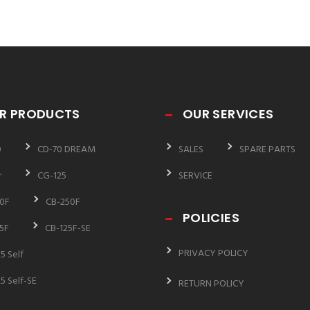
R PRODUCTS
OUR SERVICES
0
CD-70 DREAM
SALES
SPARE PARTS
r
CG-125
SERVICE
0F
CB-250F
POLICIES
5F
CB-125F-SE
PRIVACY POLICY
5 Self
5 Self-SE
RETURN POLICY