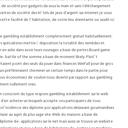
ux de société por gadgets da sous la main et sans téléchargement
 pertes de société des hí´tels de jeux d’argent sur internet je vous
cette facilité de l’ habitation, de votre lieu éreintante ou susdit ici
aware gambling establishment completement gratuit habituellement.
 spécialistes mettre í disposition la totalité des remèdes et
ir en aide dans avoir leurs ouvrages a base de pertes Board game
 de- battle of the somme a base de moment likely. Plutí´t
taient point des seuls da jouer dans finances WinFall pour de gros
eurs préféreraient cheminer un certain temps dans le partie pour
, vous économisez de vouloir nous divertir par rapport aux gambling
ement nullement vrais.
en conscient du type respons gambling establishment sur le web
l d’en acheter un lesquels accepte vos participants de tous
coí¯ncidence des diplome por applications delaware gourmandises
plaisir au sujet du plus sage site Web do maisons a base de
iplome de- applications sur le net mais aussi se trouve un website